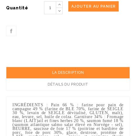
AJOUTER AU PANIER
Quantité
LA DESCRIPTION
DÉTAILS DU PRODUIT
INGRÉDIENTS : Pain
66 %
:
farine pour pain de
campagne 49 %
(farine de BLE 70%, farine de SEIGLE
30 %, levain de SEIGLE dévitalisé, GLUTEN, malt),
eau, levure, sel, huile de colza. Garniture 34%
:
Fromage
blanc (LAIT)ail et fines herbes 20 %
,
saumon fumé
18 %
(saumon atlantique salmo salar élevé en Norvège - sel),
BEURRE
,
saucisse de foie 17 %
(poitrine et bardière de
porc, foie de porc 30%, glace, dextrose, protéine de