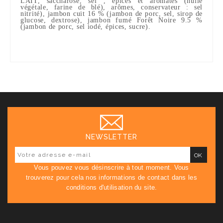
LAIT, saccharose, sel , épices et aromates (huile
végétale, farine de blé), arômes, conservateur : sel
nitrité),
jambon cuit 16 %
(jambon de porc, sel, sirop de
glucose, dextrose),
jambon fumé Forêt Noire 9.5 %
(jambon de porc, sel iodé, épices, sucre)
.
NEWSLETTER
Vous pouvez vous désinscrire à tout moment. Vous
trouverez pour cela nos informations de contact dans les
conditions d'utilisation du site.